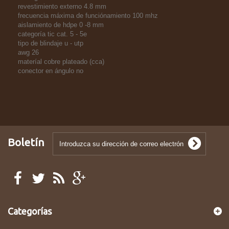
revestimiento externo 4.8 mm
frecuencia máxima de funciónamiento 100 mhz
aislamiento de hdpe 0 -8 mm
categoría tic cat. 5 - 5e
tipo de blindaje u - utp
awg 26
materíal cobre plateado (cca)
conector en ángulo no
Boletín
Categorías