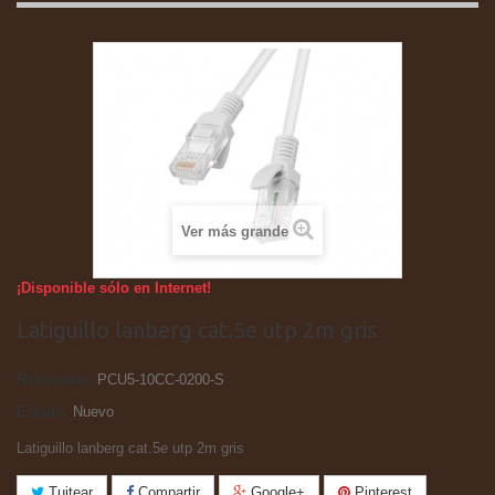
Ver más grande
¡Disponible sólo en Internet!
Latiguillo lanberg cat.5e utp 2m gris
Referencia:
PCU5-10CC-0200-S
Estado:
Nuevo
Latiguillo lanberg cat.5e utp 2m gris
Tuitear
Compartir
Google+
Pinterest