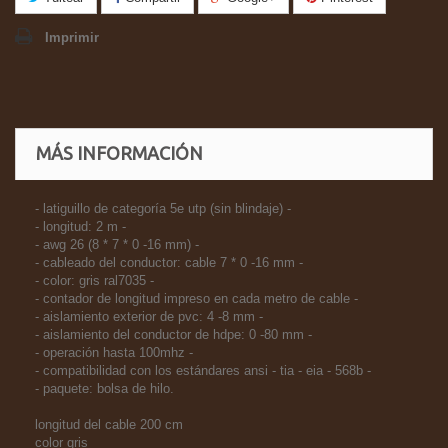
Imprimir
MÁS INFORMACIÓN
- latiguillo de categoría 5e utp (sin blindaje) -
- longitud: 2 m -
- awg 26 (8 * 7 * 0 -16 mm) -
- cableado del conductor: cable 7 * 0 -16 mm -
- color: gris ral7035 -
- contador de longitud impreso en cada metro de cable -
- aislamiento exterior de pvc: 4 -8 mm -
- aislamiento del conductor de hdpe: 0 -80 mm -
- operación hasta 100mhz -
- compatibilidad con los estándares ansi - tia - eia - 568b -
- paquete: bolsa de hilo.
longitud del cable 200 cm
color gris