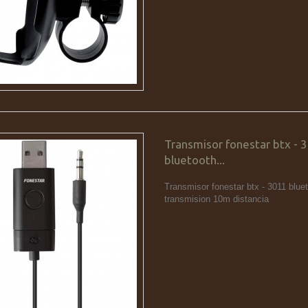
Transmisor fonestar btx - 
bluetooth...
Transmisor fonestar btx - 3011 bluet
transmision 10m distancia