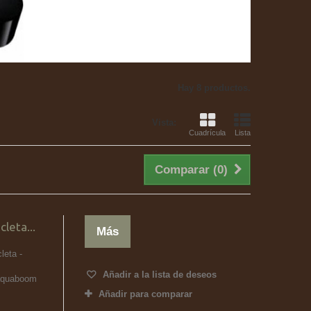
Hay 8 productos.
Vista:
Cuadrícula
Lista
Comparar (
0
)
cleta...
Más
leta -
Añadir a la lista de deseos
haquaboom
Añadir para comparar