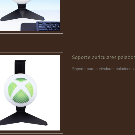
Soporte auriculares palado
Soporte para auriculares paladone 