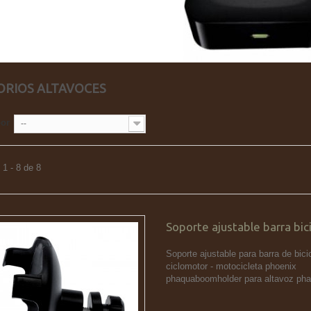
ORIOS ALTAVOCES
por
--
1 - 8 de 8
Soporte ajustable barra bici
Soporte ajustable para barra de bicic
ciclomotor - motocicleta phoenix
phaquaboomholder para altavoz p