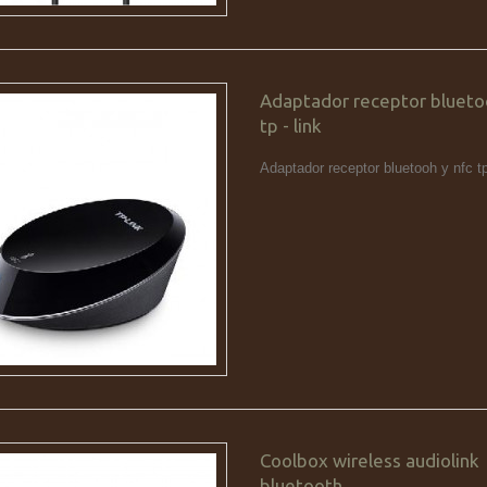
Adaptador receptor bluetoo
tp - link
Adaptador receptor bluetooh y nfc tp
Coolbox wireless audiolink
bluetooth...