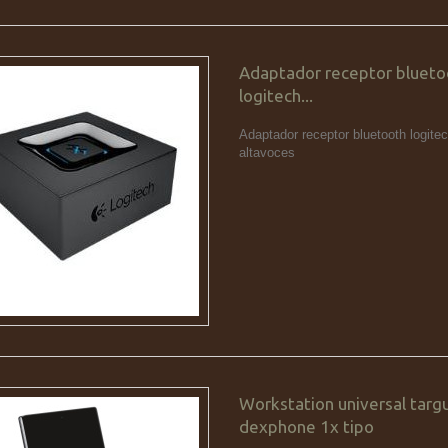
Adaptador receptor blueto
logitech...
Adaptador receptor bluetooth logite
altavoces
Workstation universal targ
dexphone 1x tipo