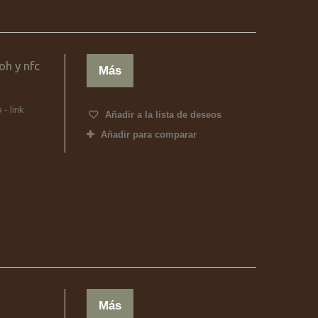
h y nfc
Más
 - link
Añadir a la lista de deseos
Añadir para comparar
Más