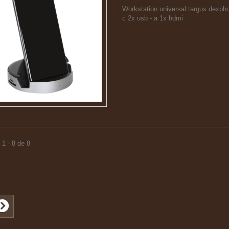
Workstation universal targus dexpho
c 2x usb - a 1x hdmi
1 - 8 de 8