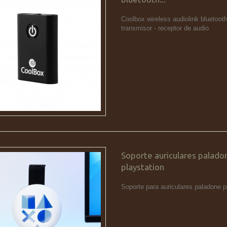
Coolbox wireless audiolink bluetoot
transmisor - receptor de audio
Soporte auriculares palado
playstation
Soporte para auriculares paladone p