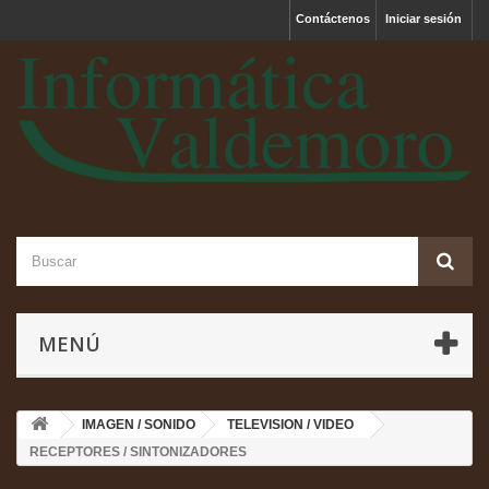
Contáctenos
Iniciar sesión
MENÚ
IMAGEN / SONIDO
TELEVISION / VIDEO
RECEPTORES / SINTONIZADORES