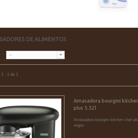
SADORES DE ALIMENTOS
por
--
1 - 1 de 1
Amasadora bourgini kitche
plus 5.52l
Amasadora bourgini kitchen chef plu
negra