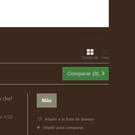
Hay 1 producto.
Vista:
Cuadrícula
Lista
Comparar (
0
)
n chef
Más
s 5.52l
Añadir a la lista de deseos
Añadir para comparar