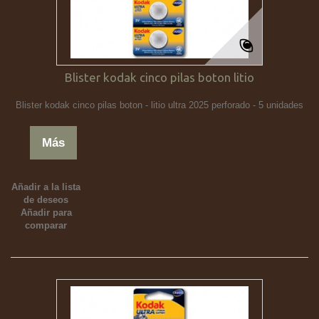
Blister kodak cinco pilas boton litio
Blister kodak cinco pilas boton - litio ultra 2025 perforado - 5 unidades
Más
Añadir a la lista
de deseos
Añadir para
comparar