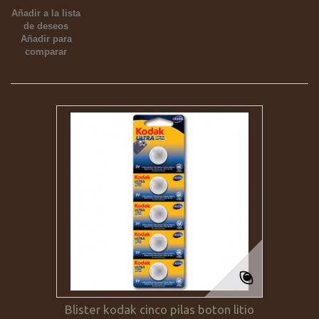
Añadir a la lista
de deseos
Añadir para
comparar
Blister kodak cinco pilas boton litio