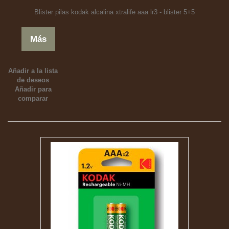
Blister pilas kodak alcalina xtralife aaa lr3 - blister 5+5
Más
Añadir a la lista
de deseos
Añadir para
comparar