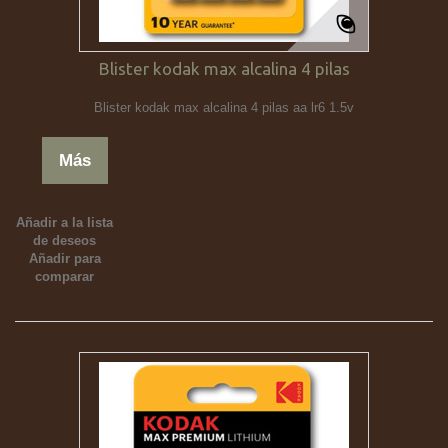
Blister kodak max alcalina 4 pilas
Blister kodak max alcalina 4 pilas aa lr6 1.5v
Más
Añadir a la lista
de deseos
Añadir para
comparar