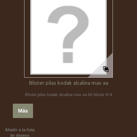
Blister pilas kodak alcalina max aa
Blister pilas kodak alcalina max aa lr6 blister 4+4
Más
Añadir a la lista
de deseos