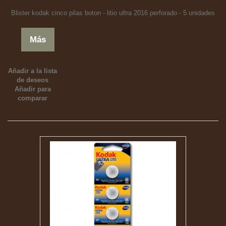
Blister kodak cinco pilas boton - litio ultra 2016 perforado - 5 unidades
Más
Añadir a la lista
de deseos
Añadir para
comparar