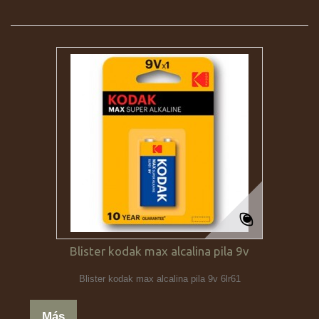
Blister kodak max alcalina pila 9v
Blister kodak max alcalina pila 9v 6lr61
Más