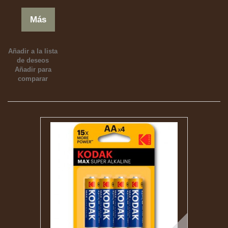
Más
Añadir a la lista
de deseos
Añadir para
comparar