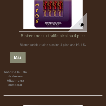
Blister kodak xtralife alcalina 4 pilas
Blister kodak xtralife alcalina 4 pilas aaa lr3 1.5v
Más
Añadir a la lista
de deseos
Añadir para
comparar