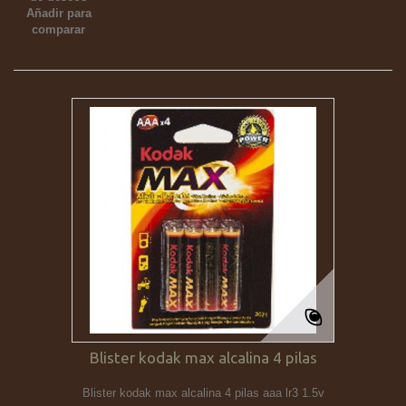
Añadir para
comparar
Blister kodak max alcalina 4 pilas
Blister kodak max alcalina 4 pilas aaa lr3 1.5v