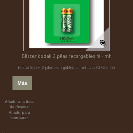
Blister kodak 2 pilas recargables ni - mh
Blister kodak 2 pilas recargables ni - mh aaa lr3 650mah
Más
Añadir a la lista
de deseos
Añadir para
comparar