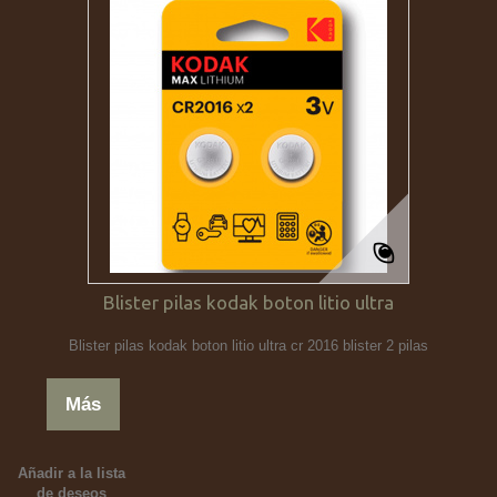
Blister pilas kodak boton litio ultra
Blister pilas kodak boton litio ultra cr 2016 blister 2 pilas
Más
Añadir a la lista
de deseos