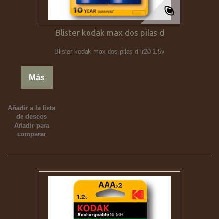
Blister kodak max dos pilas d
Blister kodak max dos pilas d lr20 1.5v
Más
Añadir a la lista
de deseos
Añadir para
comparar