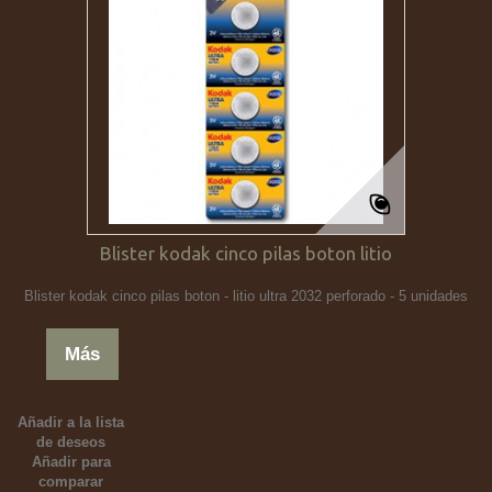
Blister kodak cinco pilas boton litio
Blister kodak cinco pilas boton - litio ultra 2032 perforado - 5 unidades
Más
Añadir a la lista
de deseos
Añadir para
comparar