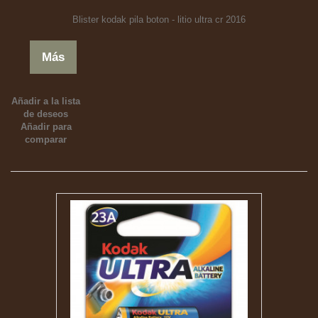
Blister kodak pila boton - litio ultra cr 2016
Más
Añadir a la lista
de deseos
Añadir para
comparar