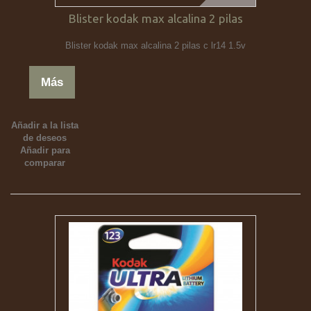
Blister kodak max alcalina 2 pilas
Blister kodak max alcalina 2 pilas c lr14 1.5v
Más
Añadir a la lista
de deseos
Añadir para
comparar