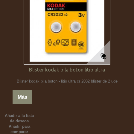
Blister kodak pila boton litio ultra
Blister kodak pila boton - litio ultra cr 2032 blister de 2 ude
Más
Añadir a la lista
de deseos
Añadir para
comparar