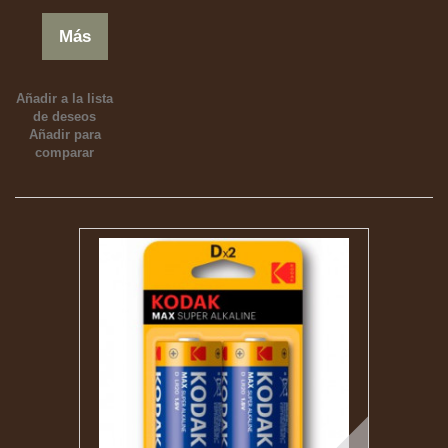
Más
Añadir a la lista
de deseos
Añadir para
comparar